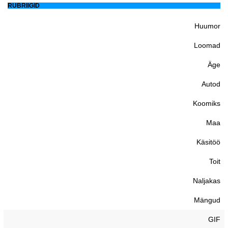
RUBRIIGID
Huumor
Loomad
Äge
Autod
Koomiks
Maa
Käsitöö
Toit
Naljakas
Mängud
GIF