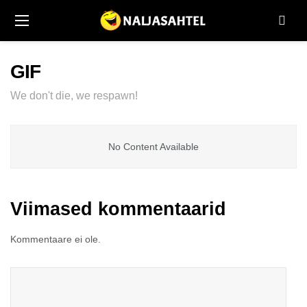
GIF
We don't die, we respawn!
No Content Available
Huumor
omad
Viimased kommentaarid
Kommentaare ei ole.